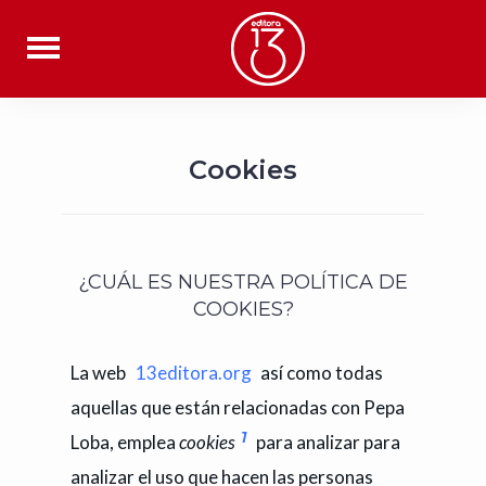
Saltar
al
contenido
Cookies
¿CUÁL ES NUESTRA POLÍTICA DE
COOKIES?
La web
13editora.org
así como todas
aquellas que están relacionadas con Pepa
1
Loba,
emplea
cookies
para analizar para
analizar el uso que hacen las personas