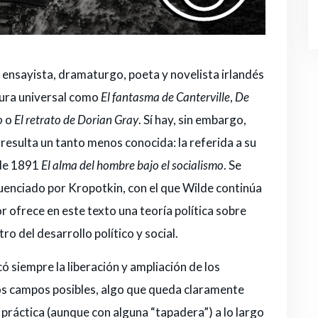
 ensayista, dramaturgo, poeta y novelista irlandés
atura universal como
El fantasma de Canterville
,
De
o
o
El retrato de Dorian Gray
. Sí hay, sin embargo,
 resulta un tanto menos conocida: la referida a su
 de 1891
El alma del hombre bajo el socialismo
. Se
fluenciado por Kropotkin, con el que Wilde continúa
or ofrece en este texto una teoría política sobre
tro del desarrollo político y social.
có siempre la liberación y ampliación de los
os campos posibles, algo que queda claramente
 práctica (aunque con alguna “tapadera”) a lo largo