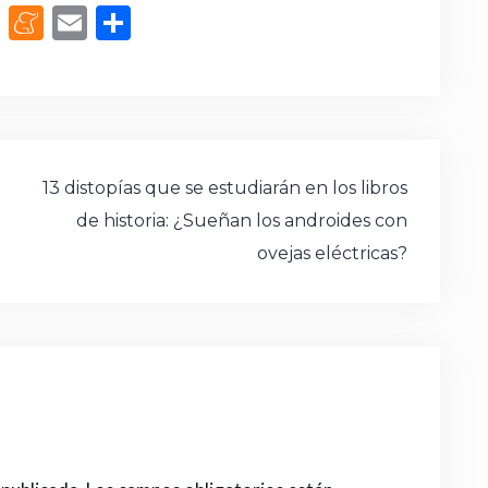
M
M
E
C
a
e
m
o
st
n
ai
m
o
e
l
p
d
a
ar
o
m
ti
13 distopías que se estudiarán en los libros
n
e
de historia: ¿Sueñan los androides con
r
ovejas eléctricas?