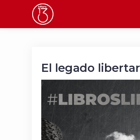
Saltar
al
contenido
El legado liberta