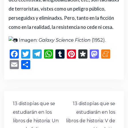
de terroristas, vistxs como un peligro público,
perseguidxs y eliminadxs. Pero, tanto en la ficción
como en la realidad, la resistencia no cede ni cesa.
Imagen:
Galaxy Science Fiction
(1952).
F
T
T
W
T
Pi
D
M
M
a
w
el
h
u
n
ia
a
e
E
C
c
it
e
a
m
te
s
st
n
m
o
e
te
g
ts
bl
re
p
o
e
ai
m
b
r
ra
A
r
st
or
d
a
l
p
o
m
p
a
o
m
ar
Navegación
13 distopías que se
13 distopías que se
o
p
n
e
ti
de
estudiarán en los
estudiarán en los
k
r
entradas
libros de historia: Un
libros de historia: V de