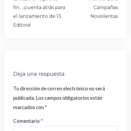
o
p
n
e
ti
de
fin… ¡cuenta atrás para
Campañas
k
r
entradas
el lanzamiento de 13
Noviolentas
Editora!
Deja una respuesta
Tu dirección de correo electrónico no será
publicada.
Los campos obligatorios están
marcados con
*
Comentario
*