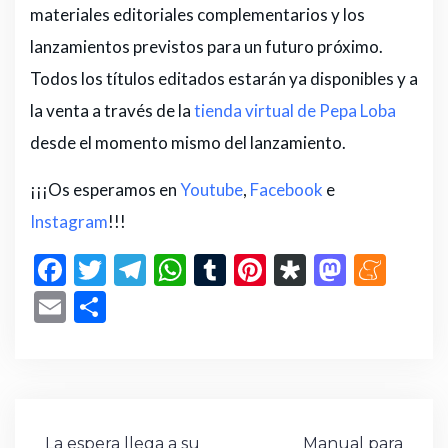
materiales editoriales complementarios y los
lanzamientos previstos para un futuro próximo.
Todos los títulos editados estarán ya disponibles y a
la venta a través de la
tienda virtual de Pepa Loba
desde el momento mismo del lanzamiento.
¡¡¡Os esperamos en
Youtube
,
Facebook
e
Instagram
!!!
F
T
T
W
T
Pi
D
M
M
a
w
el
h
u
n
ia
a
e
E
C
c
it
e
a
m
te
s
st
n
m
o
e
te
g
ts
bl
re
p
o
e
ai
m
b
r
ra
A
r
st
or
d
a
l
p
o
m
p
a
o
m
ar
Navegación
La espera llega a su
Manual para