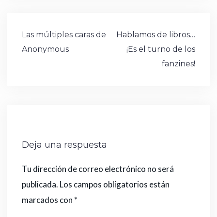
b
r
ra
A
r
st
or
d
a
l
p
o
m
p
a
o
m
ar
Navegación
Las múltiples caras de
Hablamos de libros…
o
p
n
e
ti
de
Anonymous
¡Es el turno de los
k
r
entradas
fanzines!
Deja una respuesta
Tu dirección de correo electrónico no será
publicada.
Los campos obligatorios están
marcados con
*