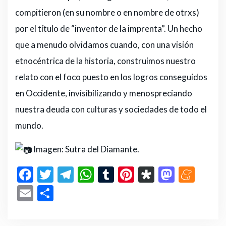
compitieron (en su nombre o en nombre de otrxs)
por el título de “inventor de la imprenta”. Un hecho
que a menudo olvidamos cuando, con una visión
etnocéntrica de la historia, construimos nuestro
relato con el foco puesto en los logros conseguidos
en Occidente, invisibilizando y menospreciando
nuestra deuda con culturas y sociedades de todo el
mundo.
Imagen: Sutra del Diamante.
F
T
T
W
T
Pi
D
M
M
a
w
el
h
u
n
ia
a
e
E
C
c
it
e
a
m
te
s
st
n
m
o
e
te
g
ts
bl
re
p
o
e
ai
m