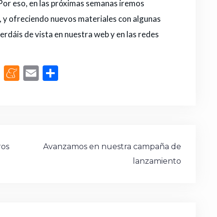
 Por eso, en las próximas semanas iremos
, y ofreciendo nuevos materiales con algunas
perdáis de vista en nuestra web y en las redes
M
M
E
C
a
e
m
o
st
n
ai
m
o
e
l
p
d
a
ar
o
m
ti
ros
Avanzamos en nuestra campaña de
n
e
r
lanzamiento