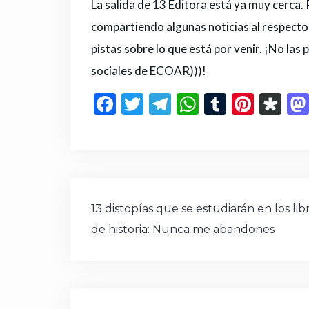
La salida de 13 Editora está ya muy cerca.
compartiendo algunas noticias al respecto
pistas sobre lo que está por venir. ¡No las 
sociales de ECOAR)))!
F
T
T
W
T
Pi
D
a
w
el
h
u
n
ia
c
it
e
a
m
te
s
e
te
g
ts
bl
re
p
b
r
ra
A
r
st
or
Navegación
o
m
p
a
13 distopías que se estudiarán en los lib
de
de historia: Nunca me abandones
o
p
entradas
k