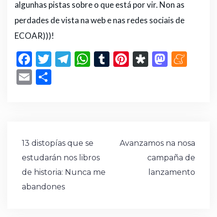
algunhas pistas sobre o que está por vir. Non as
perdades de vista na web e nas redes sociais de
ECOAR)))!
F
T
T
W
T
Pi
D
M
M
a
w
el
h
u
n
ia
a
e
E
C
c
it
e
a
m
te
s
st
n
m
o
e
te
g
ts
bl
re
p
o
e
ai
m
b
r
ra
A
r
st
or
d
a
l
p
o
m
p
a
o
m
ar
Navegación
13 distopías que se
Avanzamos na nosa
o
p
n
e
ti
de
estudarán nos libros
campaña de
k
r
entradas
de historia: Nunca me
lanzamento
abandones