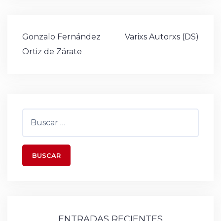
Navegación
Gonzalo Fernández
Varixs Autorxs (DS)
de
Ortiz de Zárate
entradas
Buscar:
ENTRADAS RECIENTES