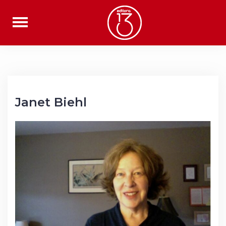
Saltar
al
contenido
Janet Biehl