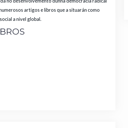
eada no desenvolvemento dunha democracia radical
 numerosos artigos e libros que a situarán como
ocial a nivel global.
IBROS