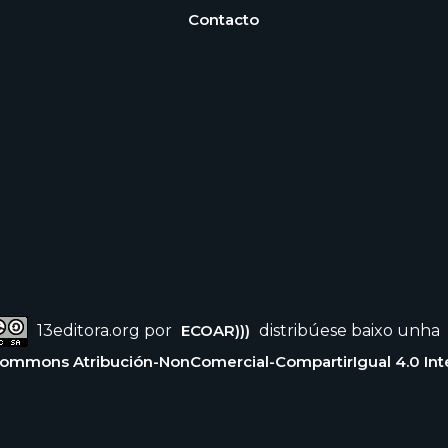
Contacto
13editora.org por
ECOAR)))
distribúese baixo unha
Commons Atribución-NonComercial-CompartirIgual 4.0 Int