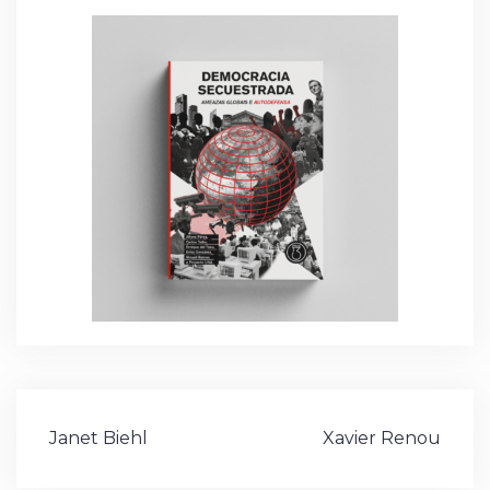
Navegación
Janet Biehl
Xavier Renou
de