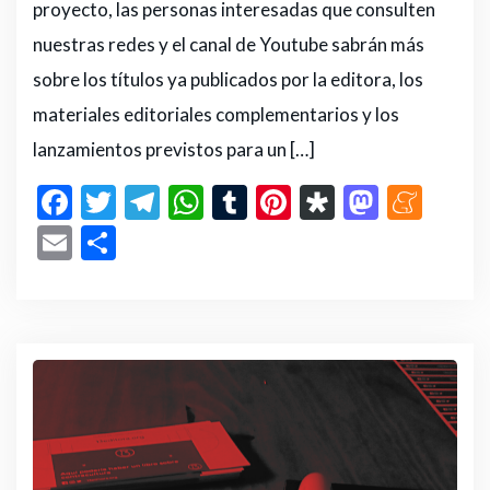
proyecto, las personas interesadas que consulten
nuestras redes y el canal de Youtube sabrán más
sobre los títulos ya publicados por la editora, los
materiales editoriales complementarios y los
lanzamientos previstos para un […]
F
T
T
W
T
Pi
D
M
M
a
w
el
h
u
n
ia
a
e
E
C
c
it
e
a
m
te
s
st
n
m
o
e
te
g
ts
bl
re
p
o
e
ai
m
b
r
ra
A
r
st
or
d
a
l
p
o
m
p
a
o
m
ar
o
p
n
e
ti
k
r