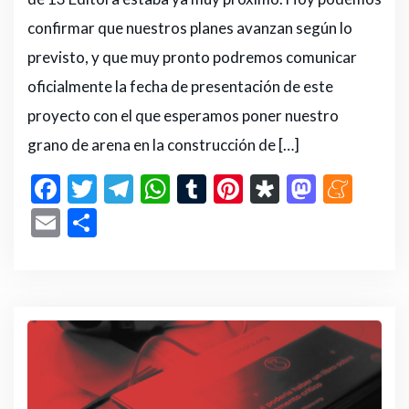
confirmar que nuestros planes avanzan según lo
previsto, y que muy pronto podremos comunicar
oficialmente la fecha de presentación de este
proyecto con el que esperamos poner nuestro
grano de arena en la construcción de […]
F
T
T
W
T
Pi
D
M
M
a
w
el
h
u
n
ia
a
e
E
C
c
it
e
a
m
te
s
st
n
m
o
e
te
g
ts
bl
re
p
o
e
ai
m
b
r
ra
A
r
st
or
d
a
l
p
o
m
p
a
o
m
ar
o
p
n
e
ti
k
r