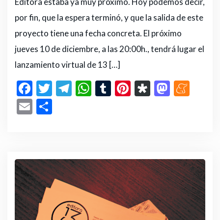
Editora estaba ya muy próximo. Hoy podemos decir,
por fin, que la espera terminó, y que la salida de este
proyecto tiene una fecha concreta. El próximo
jueves 10 de diciembre, a las 20:00h., tendrá lugar el
lanzamiento virtual de 13 […]
F
T
T
W
T
Pi
D
M
M
a
w
el
h
u
n
ia
a
e
E
C
c
it
e
a
m
te
s
st
n
m
o
e
te
g
ts
bl
re
p
o
e
ai
m
b
r
ra
A
r
st
or
d
a
l
p
o
m
p
a
o
m
ar
o
p
n
e
ti
k
r