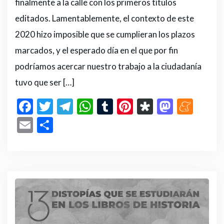
finalmente a la calle con los primeros títulos
editados. Lamentablemente, el contexto de este
2020 hizo imposible que se cumplieran los plazos
marcados, y el esperado día en el que por fin
podríamos acercar nuestro trabajo a la ciudadanía
tuvo que ser […]
F
T
T
W
T
Pi
D
M
M
a
w
el
h
u
n
ia
a
e
E
C
c
it
e
a
m
te
s
st
n
m
o
e
te
g
ts
bl
re
p
o
e
ai
m
b
r
ra
A
r
st
or
d
a
l
p
o
m
p
a
o
m
ar
o
p
n
e
ti
k
r