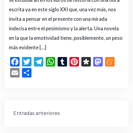
escrita ya en este siglo XXI que, una vez más, nos
invita a pensar en el presente con una mirada
indecisa entre el pesimismo y la alerta. Una novela
en la que la emotividad tiene, posiblemente, un peso
más evidente […]
F
T
T
W
T
Pi
D
M
M
a
w
el
h
u
n
ia
a
e
E
C
c
it
e
a
m
te
s
st
n
m
o
e
te
g
ts
bl
re
p
o
e
ai
m
b
r
ra
A
r
st
or
d
a
l
p
o
m
p
a
o
m
ar
Navegación
Entradas anteriores
o
p
n
e
ti
de
k
r
entradas