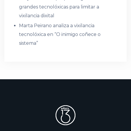
grandes tecnolóxicas para limitar a
vixilancia dixital
Marta Peirano analiza a vixilancia
tecnolóxica en “O inimigo coñece o
sistema”