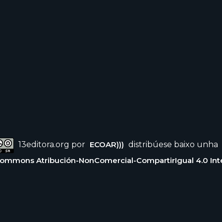
13editora.org por
ECOAR)))
distribúese baixo unha
Commons Atribución-NonComercial-CompartirIgual 4.0 Int