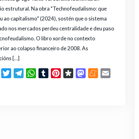
o estrutural. Na obra “Technofeudalismo: que
 ao capitalismo” (2024), sostén que o sistema
do nos mercados perdeu centralidade e deu paso
cnofeudalismo. O libro xorde no contexto
rior ao colapso financeiro de 2008. As
cións […]
F
T
T
W
T
Pi
D
M
M
E
a
w
el
h
u
n
ia
a
e
m
C
c
it
e
a
m
te
s
st
n
ai
o
e
te
g
ts
bl
re
p
o
e
l
m
b
r
ra
A
r
st
or
d
a
p
o
m
p
a
o
m
ar
o
p
n
e
ti