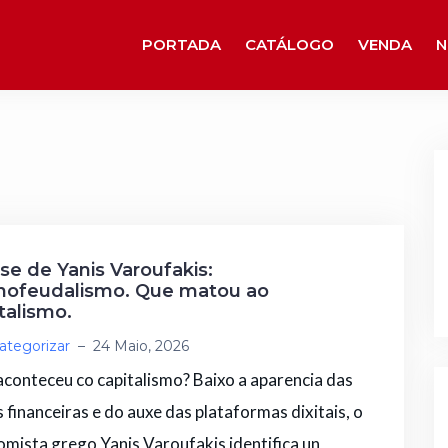
PORTADA
CATÁLOGO
VENDA
N
se de Yanis Varoufakis:
nofeudalismo. Que matou ao
talismo.
ategorizar
–
24 Maio, 2026
conteceu co capitalismo? Baixo a aparencia das
s financeiras e do auxe das plataformas dixitais, o
mista grego Yanis Varoufakis identifica un