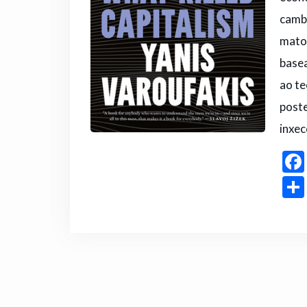
cambi
matou
basea
ao te
poste
inxec