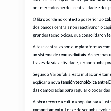
nos mercados perdeu centralidade e deu 
O libro xorde no contexto posterior ao
col
dos bancos centrais non reactivaron o cap
grandes tecnolóxicas, que consolidaron
fe
A tese central expón que plataformas com
un sistema de
rendas dixitais
. As persoas 
través da súa actividade, xerando unha
pe
Segundo Varoufakis, esta mutación é tam
explicar a nova
tensión tecnolóxica entre 
das democracias para regular o poder das
A obra recorre á cultura popular para ilus
comportamento
. Lonxe de ser unha evolu