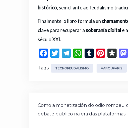
histórico
, semellante ao feudalismo tradic
Finalmente, o libro formula un
chamamento
clave para recuperar a
soberanía dixital
e a
século XXI.
F
T
T
W
T
Pi
D
a
w
el
h
u
n
ia
Tags
c
it
e
a
m
te
s
TECNOFEUDALISMO
VAROUFAKIS
e
te
g
ts
bl
re
p
b
r
ra
A
r
st
or
o
m
p
a
Navegación
o
p
Como a monetización do odio rompeu 
de
debate público na era das plataformas
k
entradas