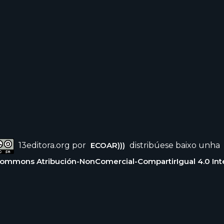
13editora.org por
ECOAR)))
distribúese baixo unha
Commons Atribución-NonComercial-CompartirIgual 4.0 Int