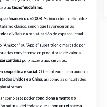
paso ao
tecnofeudalismo
.
apso financeiro de 2008
. As inxeccións de liquidez
italismo clásico, senón que favoreceron ás
udos dixitais
e a privatización do espazo virtual.
o “Amazon” ou “Apple” substitúen o mercado por
usuarias convértense en produtoras de valor a
axe continua
polo acceso aos servizos.
én
xeopolítica e social
. O tecnofeudalismo axuda a
Estados Unidos e a China
, así como as dificultades
 plataformas.
trar como este poder
condiciona a mente e o
ción natural, deféndese que supón un
retroceso