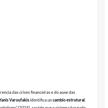
encia das crises financeiras e do auxe das
Yanis Varoufakis
identifica un
cambio estrutural
.
pitalismo”
(2024), sostén que o sistema baseado