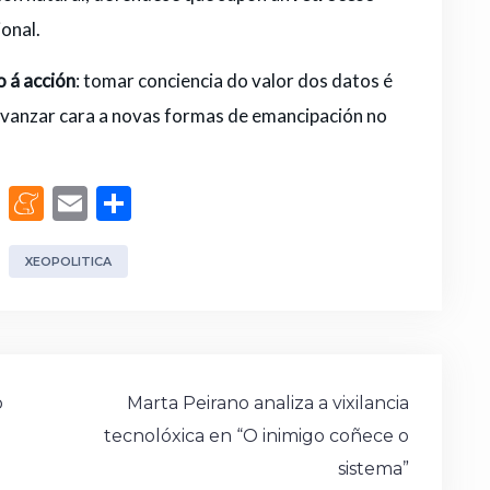
ional.
 á acción
: tomar conciencia do valor dos datos é
vanzar cara a novas formas de emancipación no
M
M
E
C
a
e
m
o
st
n
ai
m
XEOPOLITICA
o
e
l
p
d
a
ar
o
m
ti
n
e
r
o
Marta Peirano analiza a vixilancia
tecnolóxica en “O inimigo coñece o
sistema”