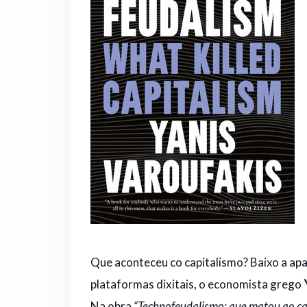
Que aconteceu co capitalismo? Baixo a apar
plataformas dixitais, o economista grego
Na obra
“Technofeudalismo: que matou ao ca