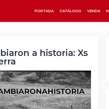
PORTADA
CATÁLOGO
VENDA
N
biaron a historia: Xs
erra