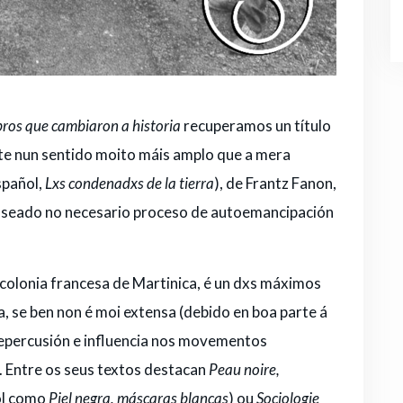
bros que cambiaron a historia
recuperamos un título
ste nun sentido moito máis amplo que a mera
spañol,
Lxs condenadxs de la tierra
), de Frantz Fanon,
aseado no necesario proceso de autoemancipación
 colonia francesa de Martinica, é un dxs máximos
, se ben non é moi extensa (debido en boa parte á
epercusión e influencia nos movementos
. Entre os seus textos destacan
Peau noire,
ol como
Piel negra, máscaras blancas
) ou
Sociologie