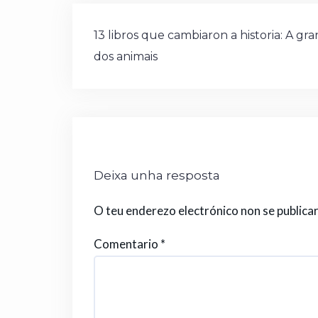
b
r
ra
A
r
st
or
Navegación
o
m
p
a
13 libros que cambiaron a historia: A gr
de
dos animais
o
p
entradas
k
Deixa unha resposta
O teu enderezo electrónico non se publica
Comentario
*