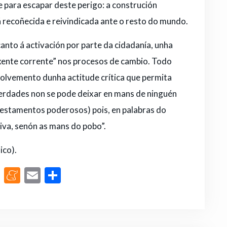
le para escapar deste perigo: a construción
á recoñecida e reivindicada ante o resto do mundo.
 canto á activación por parte da cidadanía, unha
“xente corrente” nos procesos de cambio. Todo
olvemento dunha actitude crítica que permita
iberdades non se pode deixar en mans de ninguén
in estamentos poderosos) pois, en palabras do
tiva, senón as mans do pobo”.
ico).
M
M
E
C
a
e
m
o
st
n
ai
m
o
e
l
p