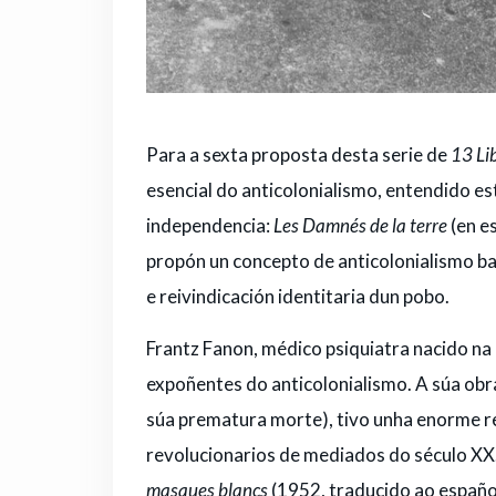
Para a sexta proposta desta serie de
13 Li
esencial do anticolonialismo, entendido e
independencia:
Les Damnés de la terre
(en e
propón un concepto de anticolonialismo b
e reivindicación identitaria dun pobo.
Frantz Fanon, médico psiquiatra nacido na
expoñentes do anticolonialismo. A súa obra
súa prematura morte), tivo unha enorme r
revolucionarios de mediados do século XX
masques blancs
(1952, traducido ao españ