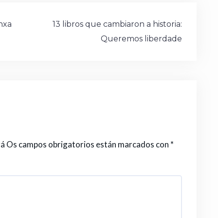
d
a
ar
o
m
ti
anxa
13 libros que cambiaron a historia:
n
e
r
Queremos liberdade
rá
Os campos obrigatorios están marcados con
*