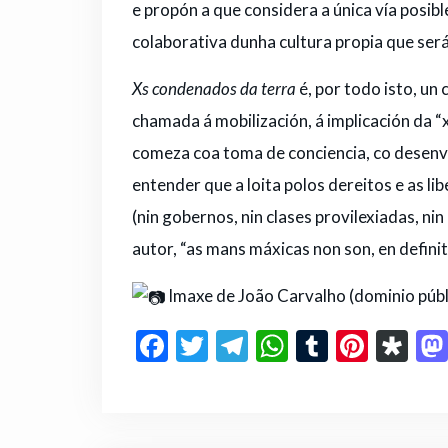
e propón a que considera a única vía posib
colaborativa dunha cultura propia que ser
Xs condenados da terra
é, por todo isto, un
chamada á mobilización, á implicación da 
comeza coa toma de conciencia, co desenv
entender que a loita polos dereitos e as l
(nin gobernos, nin clases provilexiadas, n
autor, “as mans máxicas non son, en defini
Imaxe de João Carvalho (dominio públ
F
T
T
W
T
Pi
D
a
w
el
h
u
n
ia
c
it
e
a
m
te
s
e
te
g
ts
bl
re
p