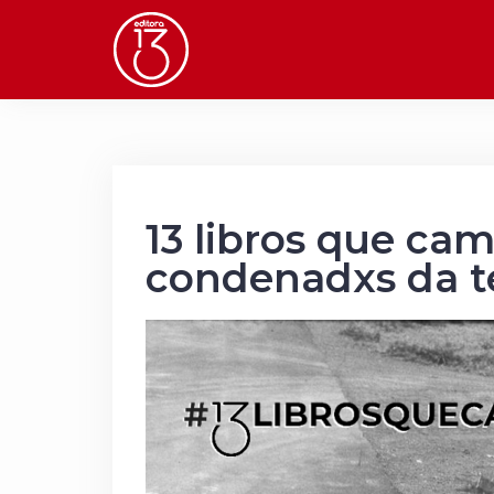
Skip
to
content
13 libros que cam
condenadxs da t