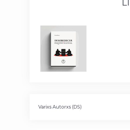
L
Navegación
Varixs Autorxs (DS)
de
entradas