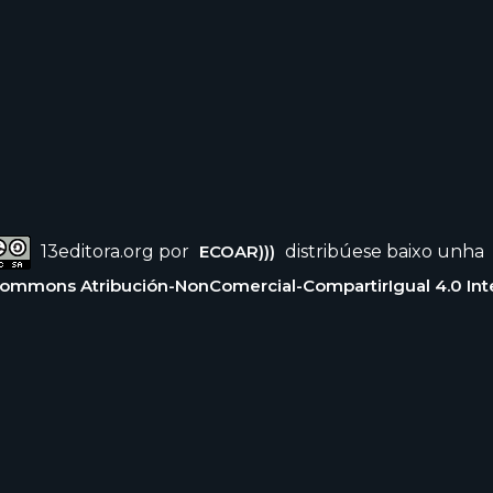
13editora.org por
ECOAR)))
distribúese baixo unha
Commons Atribución-NonComercial-CompartirIgual 4.0 Int