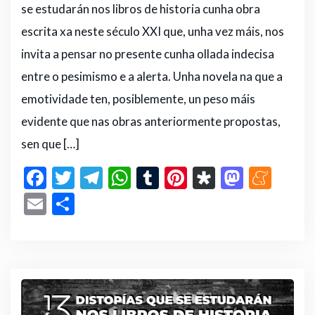
se estudarán nos libros de historia cunha obra
escrita xa neste século XXI que, unha vez máis, nos
invita a pensar no presente cunha ollada indecisa
entre o pesimismo e a alerta. Unha novela na que a
emotividade ten, posiblemente, un peso máis
evidente que nas obras anteriormente propostas,
sen que […]
F
T
T
W
T
Pi
D
M
M
a
w
el
h
u
n
ia
a
e
E
C
c
it
e
a
m
te
s
st
n
m
o
e
te
g
ts
bl
re
p
o
e
ai
m
b
r
ra
A
r
st
or
d
a
l
p
o
m
p
a
o
m
ar
o
p
n
e