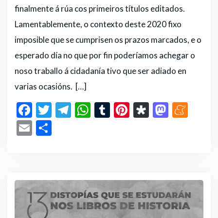
finalmente á rúa cos primeiros títulos editados.
Lamentablemente, o contexto deste 2020 fixo
imposible que se cumprisen os prazos marcados, e o
esperado día no que por fin poderíamos achegar o
noso traballo á cidadanía tivo que ser adiado en
varias ocasións. […]
F
T
T
W
T
Pi
D
M
M
a
w
el
h
u
n
ia
a
e
E
C
c
it
e
a
m
te
s
st
n
m
o
e
te
g
ts
bl
re
p
o
e
ai
m
b
r
ra
A
r
st
or
d
a
l
p
o
m
p
a
o
m
ar
o
p
n
e
ti