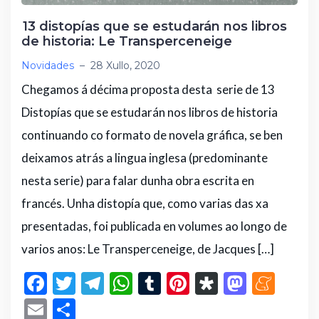
13 distopías que se estudarán nos libros
de historia: Le Transperceneige
Novidades
–
28 Xullo, 2020
Chegamos á décima proposta desta serie de 13
Distopías que se estudarán nos libros de historia
continuando co formato de novela gráfica, se ben
deixamos atrás a lingua inglesa (predominante
nesta serie) para falar dunha obra escrita en
francés. Unha distopía que, como varias das xa
presentadas, foi publicada en volumes ao longo de
varios anos: Le Transperceneige, de Jacques […]
F
T
T
W
T
Pi
D
M
M
a
w
el
h
u
n
ia
a
e
E
C