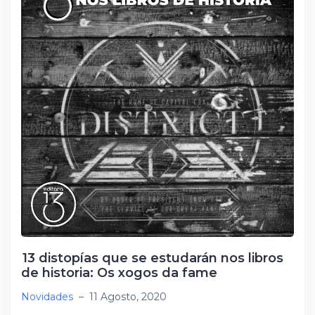
ti
k
r
13 distopías que se estudarán nos libros
de historia: Os xogos da fame
Novidades
–
11 Agosto, 2020