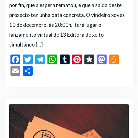
por fin, que a espera rematou, e que a saída deste
proxecto ten unha data concreta. O vindeiro xoves
10 de decembro, ás 20:00h., terá lugar o
lanzamento virtual de 13 Editora de xeito
simultáneo […]
F
T
T
W
T
Pi
D
M
M
a
w
el
h
u
n
ia
a
e
E
C
c
it
e
a
m
te
s
st
n
m
o
e
te
g
ts
bl
re
p
o
e
ai
m
b
r
ra
A
r
st
or
d
a
l
p
o
m
p
a
o
m
ar
o
p
n
e
ti
k
r