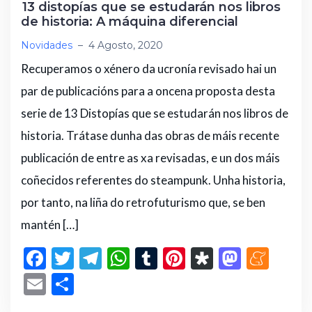
13 distopías que se estudarán nos libros
de historia: A máquina diferencial
Novidades
–
4 Agosto, 2020
Recuperamos o xénero da ucronía revisado hai un
par de publicacións para a oncena proposta desta
serie de 13 Distopías que se estudarán nos libros de
historia. Trátase dunha das obras de máis recente
publicación de entre as xa revisadas, e un dos máis
coñecidos referentes do steampunk. Unha historia,
por tanto, na liña do retrofuturismo que, se ben
mantén […]
F
T
T
W
T
Pi
D
M
M
a
w
el
h
u
n
ia
a
e
E
C
c
it
e
a
m
te
s
st
n
m
o