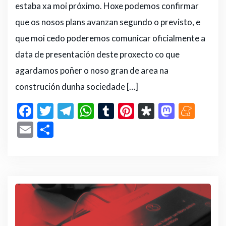
estaba xa moi próximo. Hoxe podemos confirmar
que os nosos plans avanzan segundo o previsto, e
que moi cedo poderemos comunicar oficialmente a
data de presentación deste proxecto co que
agardamos poñer o noso gran de area na
construción dunha sociedade […]
F
T
T
W
T
Pi
D
M
M
a
w
el
h
u
n
ia
a
e
E
C
c
it
e
a
m
te
s
st
n
m
o
e
te
g
ts
bl
re
p
o
e
ai
m
b
r
ra
A
r
st
or
d
a
l
p
o
m
p
a
o
m
ar
o
p
n
e
ti
k